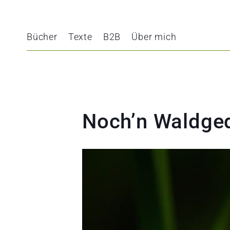
Bücher
Texte
B2B
Über mich
Noch’n Waldged