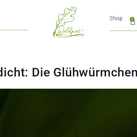
Shop
0
icht: Die Glühwürmche