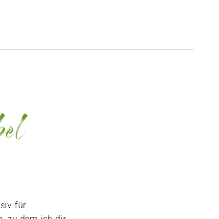
bel
siv für
, zu dem ich dir