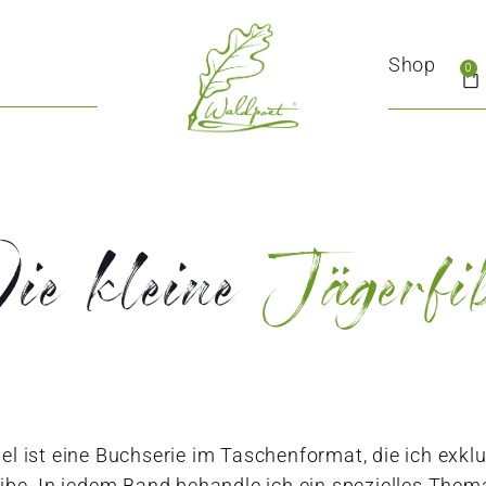
Shop
0
ie kleine
Jägerfi
bel ist eine Buchserie im Taschenformat, die ich exklu
e. In jedem Band behandle ich ein spezielles Thema