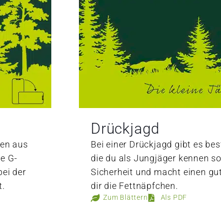
Drückjagd
gen aus
Bei einer Drückjagd gibt es be
ne G-
die du als Jungjäger kennen sol
bei der
Sicherheit und macht einen gu
t.
dir die Fettnäpfchen.
Zum Blättern
Als PDF