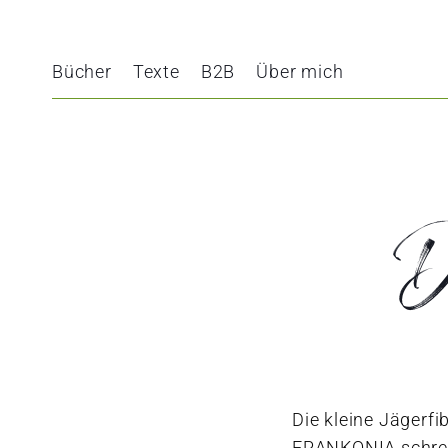
Bücher
Texte
B2B
Über mich
D
Die kleine Jägerfi
FRANKONIA schreib