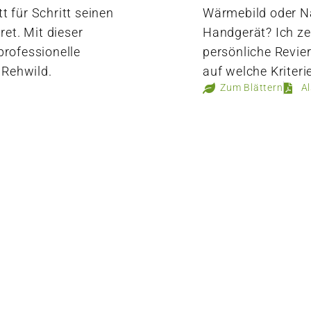
t für Schritt seinen
Wärmebild oder Na
et. Mit dieser
Handgerät? Ich zei
professionelle
persönliche Revier
 Rehwild.
auf welche Kriteri
Zum Blättern
A