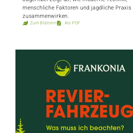
menschliche Faktoren und jagdliche Praxis
zusammenwirken.
Zum Blättern
Als PDF