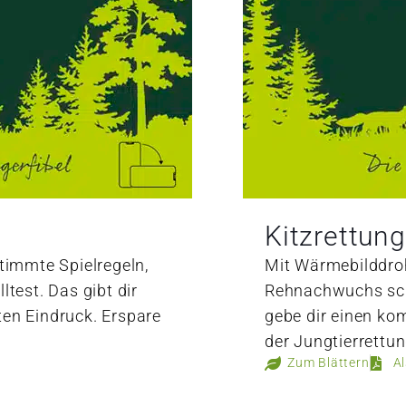
Kitzrettung
stimmte Spielregeln,
Mit Wärmebilddro
ltest. Das gibt dir
Rehnachwuchs schn
ten Eindruck. Erspare
gebe dir einen ko
der Jungtierrettun
Zum Blättern
A