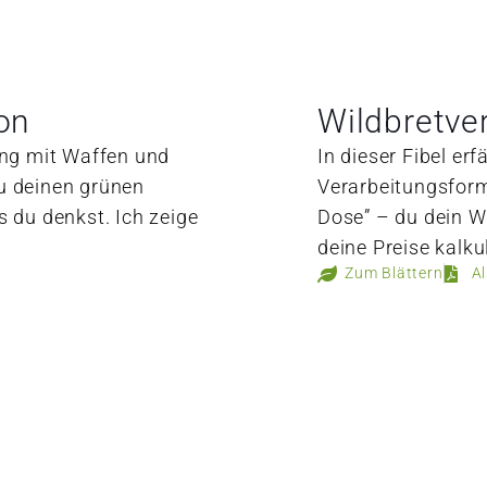
on
Wildbretve
ng mit Waffen und
In dieser Fibel erf
du deinen grünen
Verarbeitungsform 
s du denkst. Ich zeige
Dose” – du dein W
deine Preise kalku
Zum Blättern
A